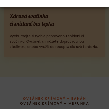
Zdravá svačinka
či snídaně bez lepku
Vychutnejte si rychle připravenou snídani či
svačinku. Ovsánek si můžete dopřát rovnou
z kelímku, anebo využít do receptu dle své fantazie.
OVSÁNEK KRÉMOVÝ – BANÁN
OVSÁNEK KRÉMOVÝ – MERUŇKA