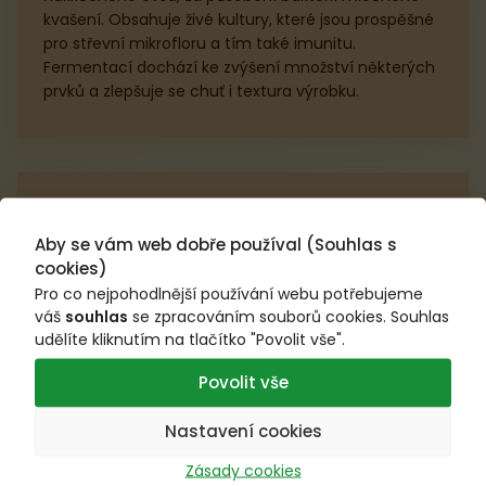
kvašení. Obsahuje živé kultury, které jsou prospěšné
pro střevní mikrofloru a tím také imunitu.
Fermentací dochází ke zvýšení množství některých
prvků a zlepšuje se chuť i textura výrobku.
Plný betaglukanů
Aby se vám web dobře používal (Souhlas s
cookies)
Obsahuje betaglukany, které přispívají k udržení
Pro co nejpohodlnější používání webu potřebujeme
normální hladiny cholesterolu v krvi. Příznivého
váš
souhlas
se zpracováním souborů cookies. Souhlas
účinku je dosaženo na základě denního příjmu 3 g
udělíte kliknutím na tlačítko "Povolit vše".
ovesného betaglukanu. Stále platí, že pro zachování
pevného zdraví je nutné dodržovat zásady zdravého
Povolit vše
životního stylu a konzumovat zdravou a vyváženou
stravu.
Nastavení cookies
Zásady cookies